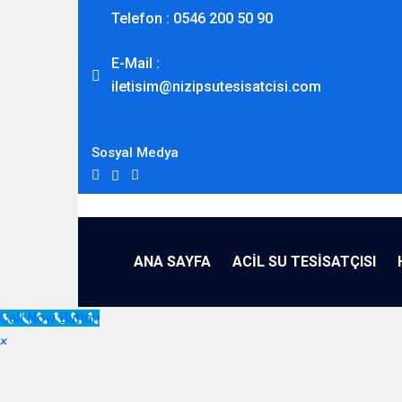
Telefon : 0546 200 50 90
E-Mail :
iletisim@nizipsutesisatcisi.com
Sosyal Medya
ANA SAYFA
ACİL SU TESİSATÇISI
Call Now Button
×